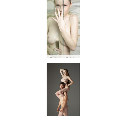
आलिया का एमिली पीप शो #66