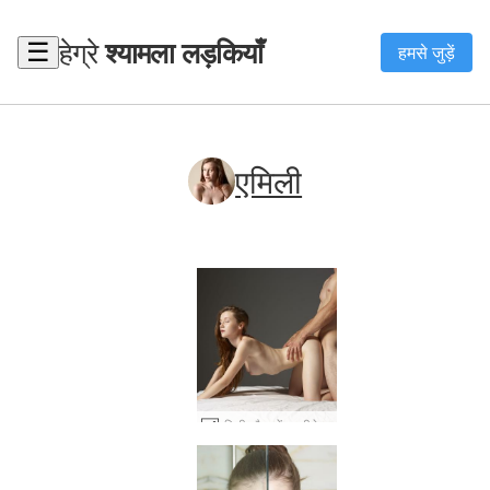
हेग्रे
श्यामला लड़कियाँ
☰
हमसे जुड़ें
एमिली
एमिली और ब्रेंडन पीछे से #19