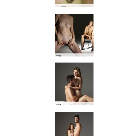
एमिली चरम #21
एली द्वारा एमिली और मिलिना निजी शो #85
एमिली और ब्रेंडन चुंबन #17