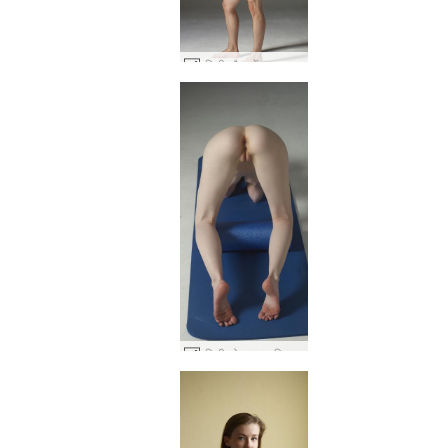
एमिली और ब्रेंडन ब्यूटी एंड द बीस्ट #41
एमिली लोचदार लालित्य #36