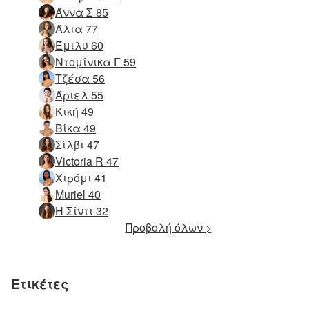
Άννα Σ 85
Άλια 77
Έμιλυ 60
Ντομίνικα Γ 59
Τζέσα 56
Άριελ 55
Κική 49
Βίκα 49
Σίλβι 47
Victoria R 47
Χιρόμι 41
Muriel 40
Η Σίντι 32
Προβολή όλων >
Ετικέτες