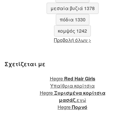
μεσαία βυζιά 1378
πόδια 1330
κομψός 1242
Προβολή όλων >
Σχετίζεται με
Hegre
Red Hair Girls
Υπαίθρια κορίτσια
Hegre
Ξυρισμένα κορίτσια
μασάζ
.εγώ
Hegre
Πορνό