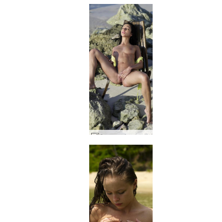
Ομορφιά της παραλίας Μπρίγι #32