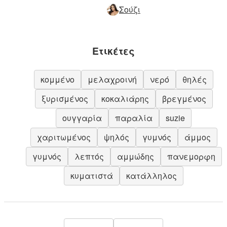
Σούζι
Ετικέτες
κομμένο
μελαχροινή
νερό
θηλές
ξυρισμένος
κοκαλιάρης
βρεγμένος
ουγγαρία
παραλία
suzie
χαριτωμένος
ψηλός
γυμνός
άμμος
γυμνός
λεπτός
αμμώδης
πανεμορφη
κυματιστά
κατάλληλος