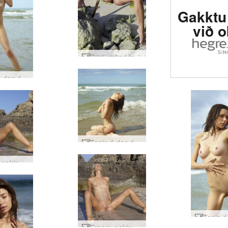
Gakktu 
við 
Brigi strönd fegurð #32
Tania á dag á ströndinni #61
Tania á dag á ströndinni #41
Francy nakinn sýningarmaður #25
Francy nakinn sýningarmaður #9