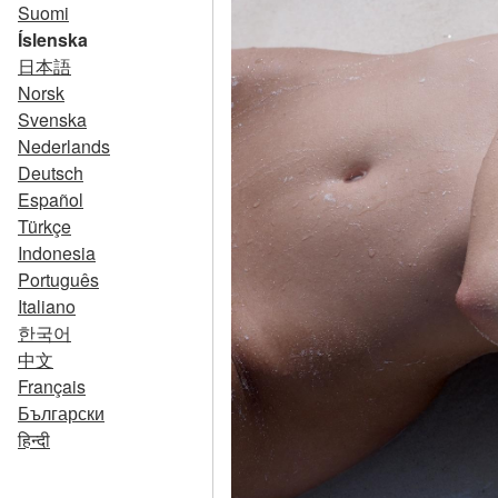
Suomi
Íslenska
日本語
Norsk
Svenska
Nederlands
Deutsch
Español
Türkçe
Indonesia
Português
Italiano
한국어
中文
Français
Български
हिन्दी