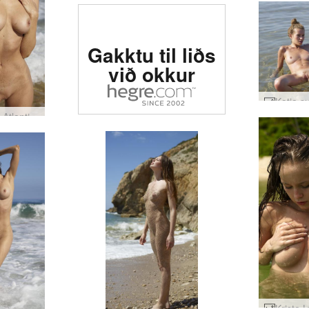
Metin #1 erótísk
Gakktu til liðs
síða í heiminum
við okkur
Anna L Atlantic list #21