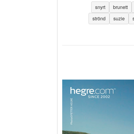
snyrt
brunett
strönd
suzie