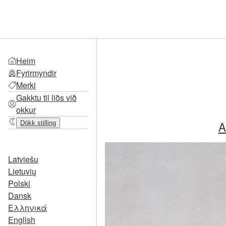
Heim
Fyrirmyndir
Merki
Gakktu til liðs við
okkur
A
Dökk stilling
Latviešu
Lietuvių
Polski
Dansk
Ελληνικά
English