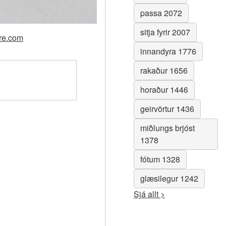
passa 2072
sitja fyrir 2007
gre.com
innandyra 1776
rakaður 1656
horaður 1446
geirvörtur 1436
miðlungs brjóst
1378
fótum 1328
glæsilegur 1242
Sjá allt >