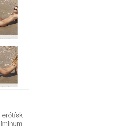
Ksenia sól sjó og kynlíf #16
Ksenia sól sjó og kynlíf #12
 erótísk
eiminum