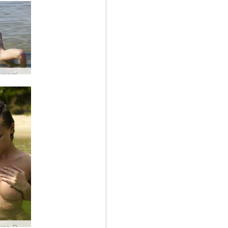
Katia sumartími #19
Krista Lysa Ruslana veifar #40