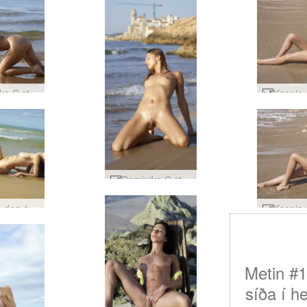
Dominika C strandpartý #48
Dominika C strandpartý #28
Tania á dag á ströndinni #25
Metin #1
síða í h