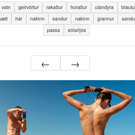
vatn
geirvörtur
rakaður
horaður
utandyra
blautu
sætt
hár
nakinn
sandur
nakinn
grannur
sandu
passa
sólarljós
←
→