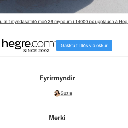
aðu allt myndasafnið með 36 myndum í 14000 px upplausn á He
Gakktu til liðs við okkur
Fyrirmyndir
Suzie
Merki