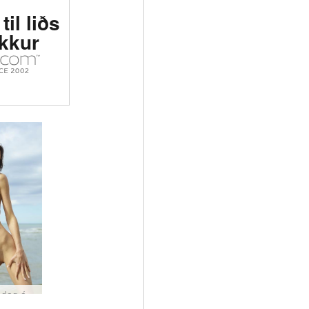
til liðs
okkur
Tania á dag á ströndinni #69