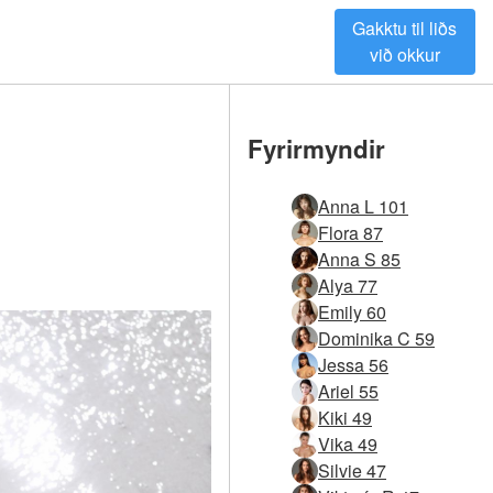
Gakktu til liðs
við okkur
Fyrirmyndir
Anna L 101
Flora 87
Anna S 85
Alya 77
Emily 60
Dominika C 59
Jessa 56
Ariel 55
Kiki 49
Vika 49
Silvie 47