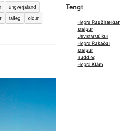
Tengt
r
ungverjaland
r
falleg
öldur
Hegre
Rauðhærðar
stelpur
Útivistarstúlkur
Hegre
Rakaðar
stelpur
nudd
.ég
Hegre
Klám