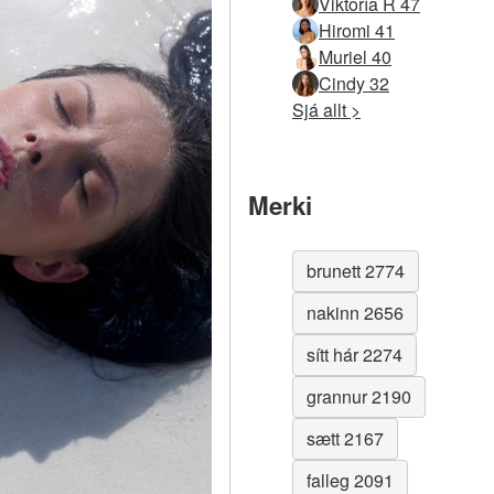
Viktoría R 47
Hiromi 41
Muriel 40
Cindy 32
Sjá allt >
Merki
brunett 2774
nakinn 2656
sítt hár 2274
grannur 2190
sætt 2167
falleg 2091