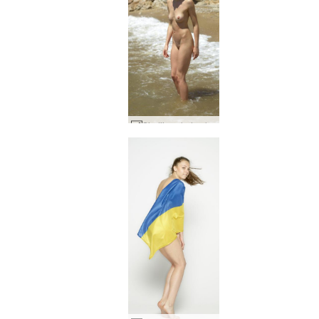
Sindijas pludmales gars #25