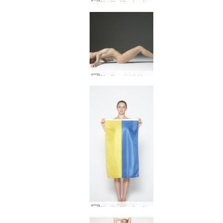
Sindija Ukraina izģērbās #75
Sindijas dabiskie akti #3
Sindija Ukraina izģērbās #3