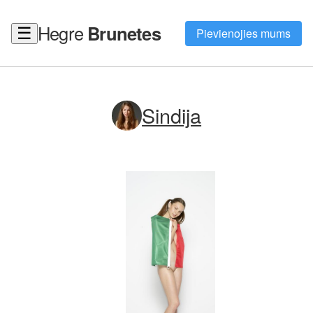
Hegre
Brunetes
☰
Pievienojies mums
Sindija