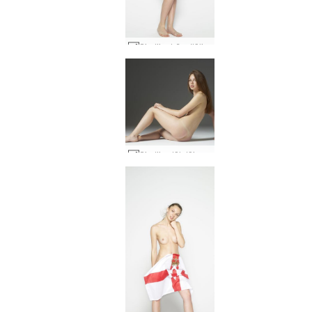
Sindija dzīvo Itālijā #23
Sindijas tēlotājmākslas akti #5