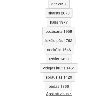
der 2097
skaists 2073
kails 1977
pozēšana 1959
iekštelpās 1762
noskūtis 1646
izdilis 1493
vidējas krūtis 1451
sprauslas 1426
pēdas 1366
Apskati visus >