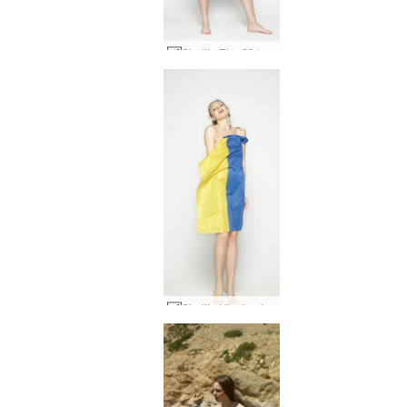
Sindija Eiro 2016 #53
Sindija Ukraina izģērbās #23