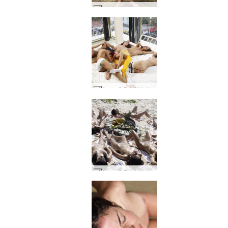
Muriel meža studija #17
Anna S Brigi Melissa Muriel Suzie Hotel Basico #24
Anna S Brigi Melissa Muriel Suzie Suzie Carina pikniks Meksikā 2. daļa #20