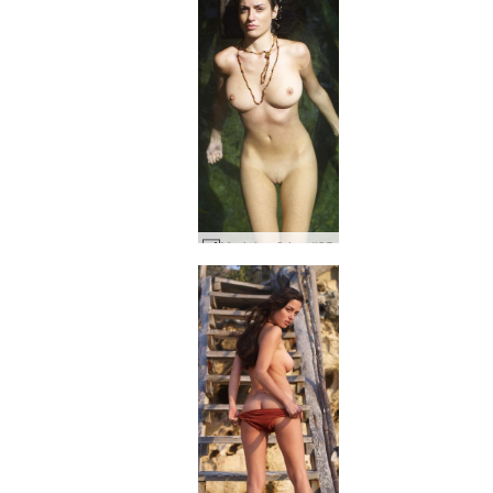
Muriela nāriņa #35