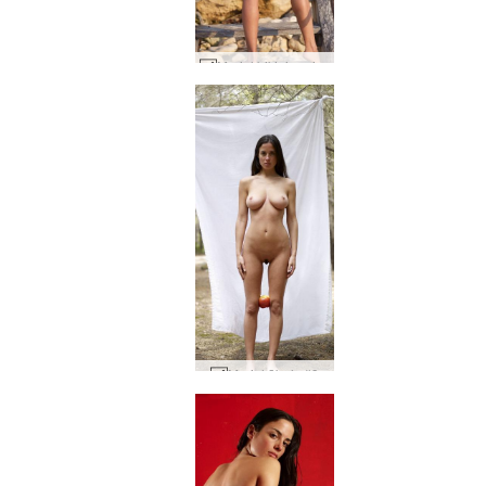
Muriel bikini sesija #63
Muriel ābols #9