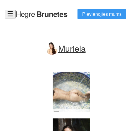
Hegre
Brunetes
☰
Pievienojies mums
Muriela
Muriel ūdens masāža #65